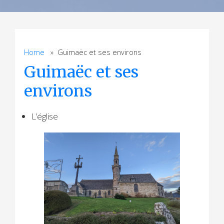
Home
» Guimaëc et ses environs
Guimaëc et ses
environs
L’église